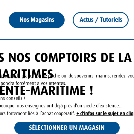
Nos Magasins
Actus / Tutoriels
 NOS COMPTOIRS DE LA
MARITIMES
ades sur la plage, fou de pêche ou de souvenirs marins, rendez-vo
espondra forcément à vos attentes.
ENTE-MARITIME !
ns conseils !
pourquoi nos enseignes ont déjà près d’un siècle d’existence…
+ d'infos sur le sujet en cliq
ours fortement liés à l’achat coopératif.
SÉLECTIONNER UN MAGASIN