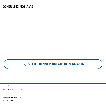
CONSULTEZ NOS AVIS
SÉLECTIONNER UN AUTRE MAGASIN
Mentions Légales
Politique de Protection des Données Personnelles
© Copyright 2024 - 2026 | Comptoir de la mer
Créé par l'Agence AB Design