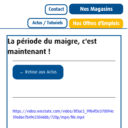
Nos Magasins
Contact
Actus / Tutoriels
Nos Offres d'Emplois
La période du maigre, c'est
maintenant !
← Retour aux Actus
https://video.wixstatic.com/video/8f3ac5_99b4f3e370094e
39a86e7b49e23046bb/720p/mp4/file.mp4