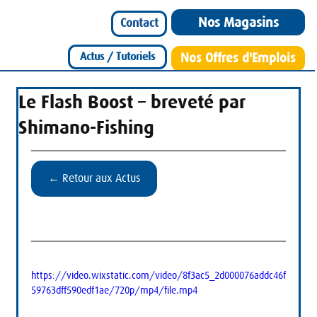
Nos Magasins
Contact
Actus / Tutoriels
Nos Offres d'Emplois
Le Flash Boost – breveté par
Shimano-Fishing
← Retour aux Actus
https://video.wixstatic.com/video/8f3ac5_2d000076addc46f
59763dff590edf1ae/720p/mp4/file.mp4