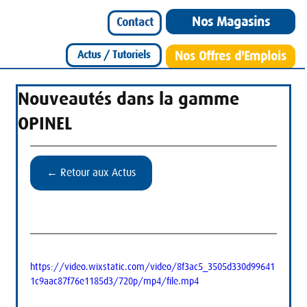
Nos Magasins
Contact
Actus / Tutoriels
Nos Offres d'Emplois
Nouveautés dans la gamme
OPINEL
← Retour aux Actus
https://video.wixstatic.com/video/8f3ac5_3505d330d99641
1c9aac87f76e1185d3/720p/mp4/file.mp4