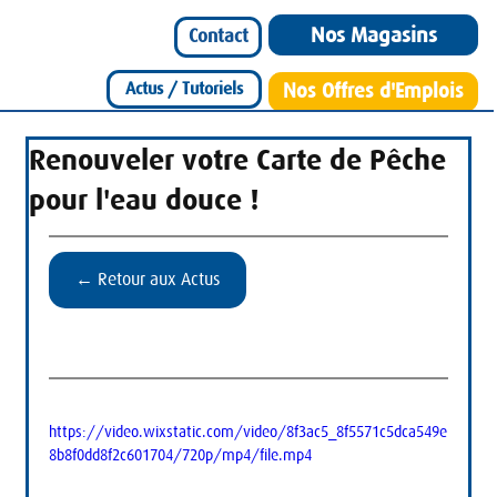
Nos Magasins
Contact
Actus / Tutoriels
Nos Offres d'Emplois
Renouveler votre Carte de Pêche
pour l'eau douce !
← Retour aux Actus
https://video.wixstatic.com/video/8f3ac5_8f5571c5dca549e
8b8f0dd8f2c601704/720p/mp4/file.mp4