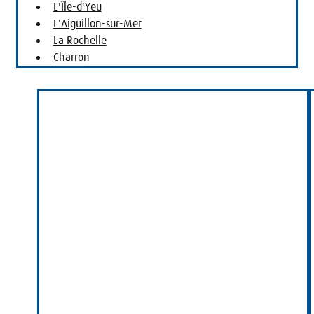
L'Île-d'Yeu
L'Aiguillon-sur-Mer
La Rochelle
Charron