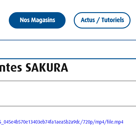
Nos Magasins
Actus / Tutoriels
antes SAKURA
ac5_045e4b570e13403eb74fa1aea5b2a9dc/720p/mp4/file.mp4