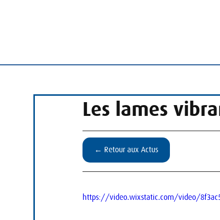
Les lames vibr
← Retour aux Actus
https://video.wixstatic.com/video/8f3