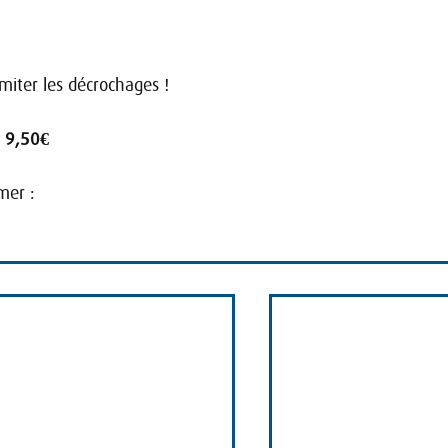
miter les décrochages !
 
9,50€
mer :