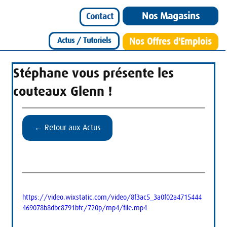
Nos Magasins
Contact
Actus / Tutoriels
Nos Offres d'Emplois
Stéphane vous présente les
couteaux Glenn !
← Retour aux Actus
https://video.wixstatic.com/video/8f3ac5_3a0f02a4715444
469078b8dbc8791bfc/720p/mp4/file.mp4