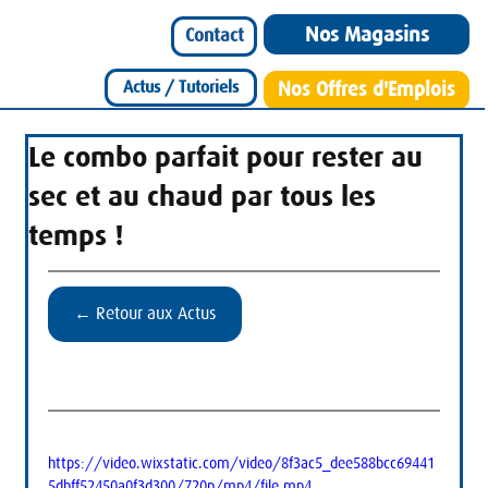
Nos Magasins
Contact
Actus / Tutoriels
Nos Offres d'Emplois
Le combo parfait pour rester au
sec et au chaud par tous les
temps !
← Retour aux Actus
https://video.wixstatic.com/video/8f3ac5_dee588bcc69441
5dbff52450a0f3d300/720p/mp4/file.mp4